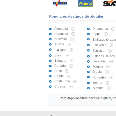
Populares destinos de alquiler
Alemania
Dinamarca
+
+
Argentina
Egipto
+
+
Australia
+
Emiratos �rabe
Austria
+
Eslovenia
+
B�lgica
+
Espa�a
+
Brasil
+
Estados Unidos
Bulgaria
+
Finlandia
+
Canada
+
Francia
+
Chile
+
Grecia
+
Chipre
+
Hungr�a
+
Costa Rica
+
Irlanda
+
Croacia
+
Islandia
+
Para m�s localizaciones de alquiler, por