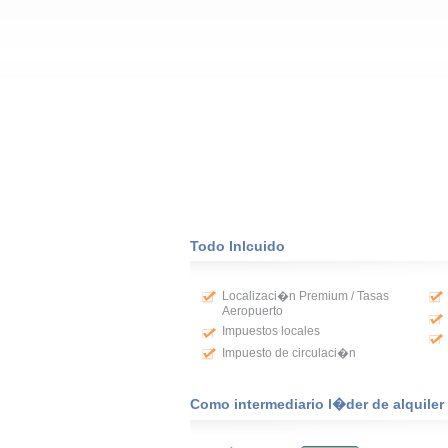
Todo Inlcuido
Localizaci�n Premium / Tasas
Aeropuerto
Impuestos locales
Impuesto de circulaci�n
Como intermediario l�der de alquile