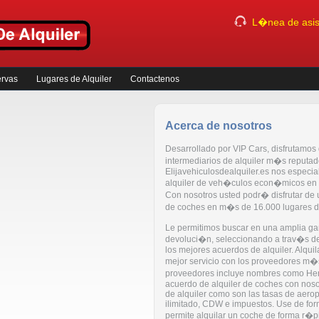
L�nea de asist
ervas
Lugares de Alquiler
Contactenos
Acerca de nosotros
Desarrollado por VIP Cars, disfrutamos 
intermediarios de alquiler m�s reputado
Elijavehiculosdealquiler.es nos especia
alquiler de veh�culos econ�micos en 
Con nosotros usted podr� disfrutar de u
de coches en m�s de 16.000 lugares d
Le permitimos buscar en una amplia ga
devoluci�n, seleccionando a trav�s de
los mejores acuerdos de alquiler. Alquil
mejor servicio con los proveedores m�
proveedores incluye nombres como Her
acuerdo de alquiler de coches con noso
de alquiler como son las tasas de aerop
ilimitado, CDW e impuestos. Use de for
permite alquilar un coche de forma r�