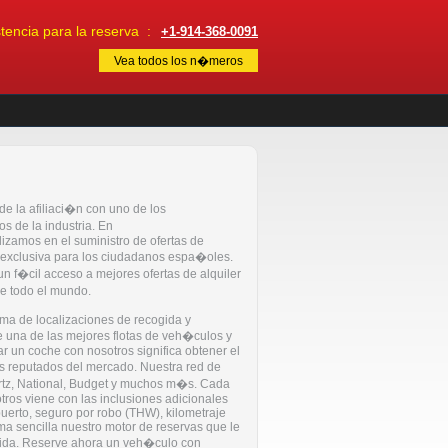
encia para la reserva :
+1-914-368-0091
Vea todos los n�meros
de la afiliaci�n con uno de los
s de la industria. En
lizamos en el suministro de ofertas de
exclusiva para los ciudadanos espa�oles.
n f�cil acceso a mejores ofertas de alquiler
e todo el mundo.
ma de localizaciones de recogida y
 una de las mejores flotas de veh�culos y
ar un coche con nosotros significa obtener el
s reputados del mercado. Nuestra red de
tz, National, Budget y muchos m�s. Cada
tros viene con las inclusiones adicionales
uerto, seguro por robo (THW), kilometraje
ma sencilla nuestro motor de reservas que le
pida. Reserve ahora un veh�culo con