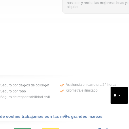
nosotros y reciba las mejores ofertas y
alquiler.
Asistencia en carretera 24 horas
Seguro por da�os de colisi�n
Kilometraje ilimitado
Seguro por robo
Seguro de responsabilidad civil
r de coches trabajamos con las m�s grandes marcas