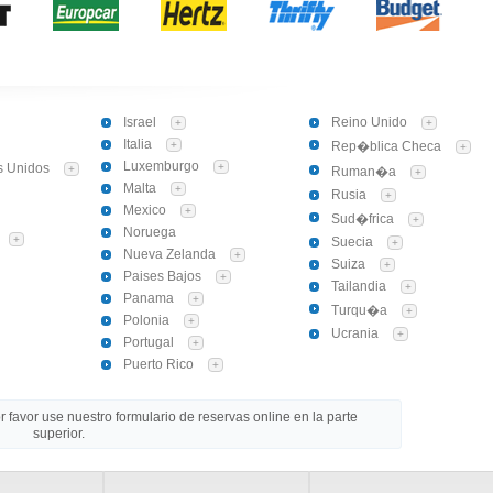
Israel
Reino Unido
+
+
Italia
+
Rep�blica Checa
+
Luxemburgo
s Unidos
+
+
Ruman�a
+
Malta
+
Rusia
+
Mexico
+
Sud�frica
+
Noruega
+
Suecia
+
Nueva Zelanda
+
Suiza
+
Paises Bajos
+
Tailandia
+
Panama
+
Turqu�a
+
Polonia
+
Ucrania
+
Portugal
+
Puerto Rico
+
 favor use nuestro formulario de reservas online en la parte
superior.