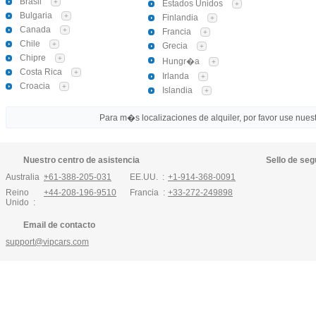
Brasil
+
Estados Unidos
+
Bulgaria
+
Finlandia
+
Canada
+
Francia
+
Chile
+
Grecia
+
Chipre
+
Hungr�a
+
Costa Rica
+
Irlanda
+
Croacia
+
Islandia
+
Para m�s localizaciones de alquiler, por favor use nuestr
Nuestro centro de asistencia
Sello de seg
Australia :
+61-388-205-031
EE.UU. :
+1-914-368-0091
Reino
+44-208-196-9510
Francia :
+33-272-249898
Unido :
Email de contacto
support@vipcars.com