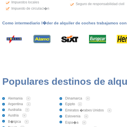
Impuestos locales
Seguro de responsabilidad civil
Impuesto de circulaci�n
Como intermediario l�der de alquiler de coches trabajamos co
Populares destinos de alqu
Alemania
Dinamarca
+
+
Argentina
Egipto
+
+
Australia
+
Emiratos �rabes Unidos
+
Austria
+
Eslovenia
+
B�lgica
+
Espa�a
+