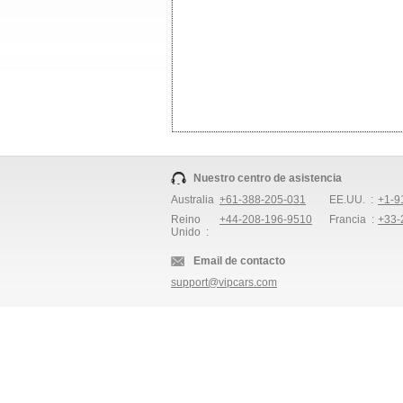
Nuestro centro de asistencia
Australia :
+61-388-205-031
EE.UU. :
+1-9
Reino
+44-208-196-9510
Francia :
+33-
Unido :
Email de contacto
support@vipcars.com