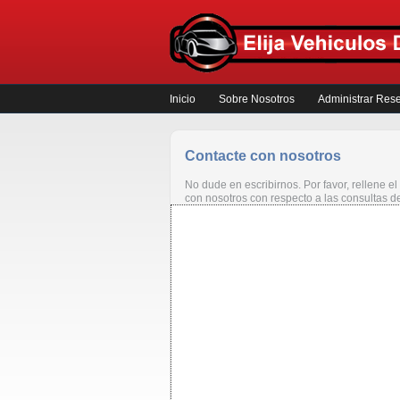
Inicio
Sobre Nosotros
Administrar Res
Contacte con nosotros
No dude en escribirnos. Por favor, rellene e
con nosotros con respecto a las consultas d