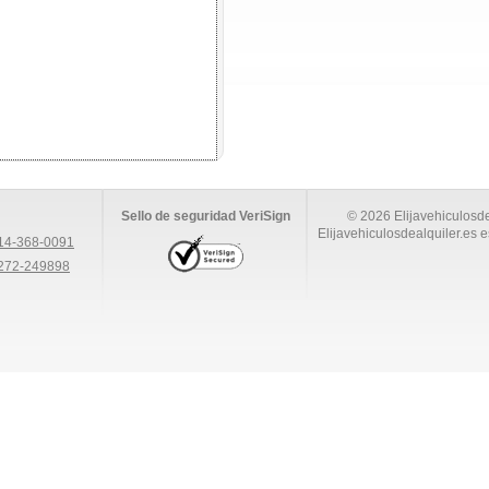
Sello de seguridad VeriSign
© 2026 Elijavehiculosde
Elijavehiculosdealquiler.es e
14-368-0091
272-249898