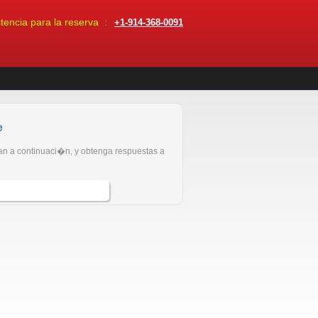
encia para la reserva :
+1-914-368-0091
e
n a continuaci�n, y obtenga respuestas a