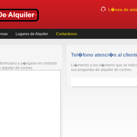
L�nea de asist
ervas
Lugares de Alquiler
Contactenos
Tel�fono atenci�n al client
l formulario y p�ngase en contacto
Ll�menos a los n�meros que se indica
e alquiler de coches
sus preguntas de alquiler de coches.