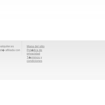
alquiler.es
Mapa del sitio
st� afiliada con
Pol�tica de
privacidad
T�rminos y
condiciones