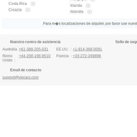
Costa Rica
+
Irlanda
+
Croacia
+
Islandia
+
Para m�s localizaciones de alquiler, por favor use nuestr
Nuestro centro de asistencia
Sello de seg
Australia :
+61-388-205-031
EE.UU. :
+1-914-368-0091
Reino
+44-208-196-9510
Francia :
+33-272-249898
Unido :
Email de contacto
support@vipcars.com