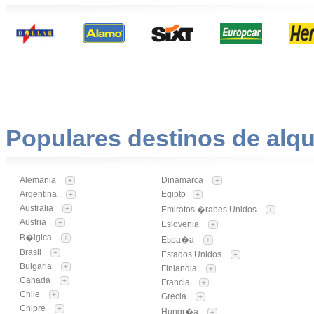
Populares destinos de alqu
Alemania
Dinamarca
+
+
Argentina
Egipto
+
+
Australia
+
Emiratos �rabes Unidos
+
Austria
+
Eslovenia
+
B�lgica
+
Espa�a
+
Brasil
+
Estados Unidos
+
Bulgaria
+
Finlandia
+
Canada
+
Francia
+
Chile
+
Grecia
+
Chipre
+
Hungr�a
+