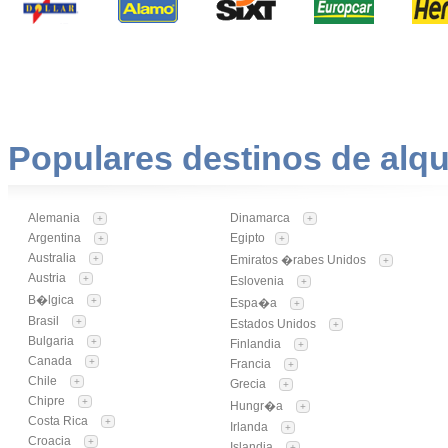
Populares destinos de alqu
Alemania
Dinamarca
+
+
Argentina
Egipto
+
+
Australia
+
Emiratos �rabes Unidos
+
Austria
+
Eslovenia
+
B�lgica
+
Espa�a
+
Brasil
+
Estados Unidos
+
Bulgaria
+
Finlandia
+
Canada
+
Francia
+
Chile
+
Grecia
+
Chipre
+
Hungr�a
+
Costa Rica
+
Irlanda
+
Croacia
+
Islandia
+