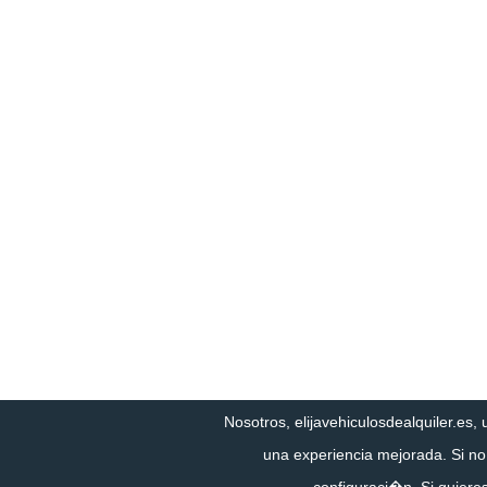
Nosotros, elijavehiculosdealquiler.es, 
una experiencia mejorada. Si n
configuraci�n
. Si quier