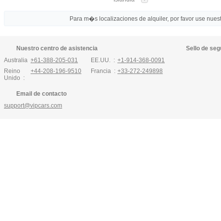
Para m�s localizaciones de alquiler, por favor use nuestr
Nuestro centro de asistencia
Sello de seg
Australia :
+61-388-205-031
EE.UU. :
+1-914-368-0091
Reino
+44-208-196-9510
Francia :
+33-272-249898
Unido :
Email de contacto
support@vipcars.com