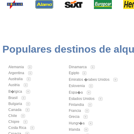
Populares destinos de alqu
Alemania
Dinamarca
+
+
Argentina
Egipto
+
+
Australia
+
Emiratos �rabes Unidos
+
Austria
+
Eslovenia
+
B�lgica
+
Espa�a
+
Brasil
+
Estados Unidos
+
Bulgaria
+
Finlandia
+
Canada
+
Francia
+
Chile
+
Grecia
+
Chipre
+
Hungr�a
+
Costa Rica
+
Irlanda
+
Croacia
+