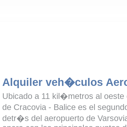
Alquiler veh�culos Aer
Ubicado a 11 kil�metros al oeste d
de Cracovia - Balice es el segun
detr�s del aeropuerto de Varsov