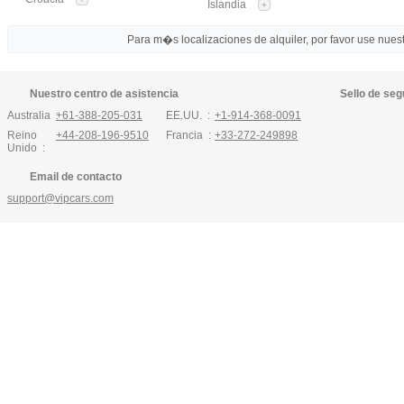
Islandia
+
Para m�s localizaciones de alquiler, por favor use nuestr
Nuestro centro de asistencia
Sello de seg
Australia :
+61-388-205-031
EE.UU. :
+1-914-368-0091
Reino
+44-208-196-9510
Francia :
+33-272-249898
Unido :
Email de contacto
support@vipcars.com