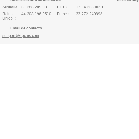
Australia :
+61-388-205-031
EE.UU. :
+1-914-368-0091
Reino
+44-208-196-9510
Francia :
+33-272-249898
Unido :
Email de contacto
support@vipcars.com