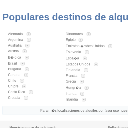
Populares destinos de alqu
Alemania
Dinamarca
+
+
Argentina
Egipto
+
+
Australia
+
Emiratos �rabes Unidos
+
Austria
+
Eslovenia
+
B�lgica
+
Espa�a
+
Brasil
+
Estados Unidos
+
Bulgaria
+
Finlandia
+
Canada
+
Francia
+
Chile
+
Grecia
+
Chipre
+
Hungr�a
+
Costa Rica
+
Irlanda
+
Croacia
+
Islandia
+
Para m�s localizaciones de alquiler, por favor use nuestr
Nuestro centro de asistencia
Sello de seg