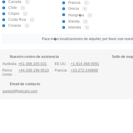
Canada
+
Francia
+
Chile
+
Grecia
+
Chipre
+
Hungr�a
+
Costa Rica
+
Irlanda
+
Croacia
+
Islandia
+
Para m�s localizaciones de alquiler, por favor use nuestr
Nuestro centro de asistencia
Sello de seg
Australia :
+61-388-205-031
EE.UU. :
+1-914-368-0091
Reino
+44-208-196-9510
Francia :
+33-272-249898
Unido :
Email de contacto
support@vipcars.com