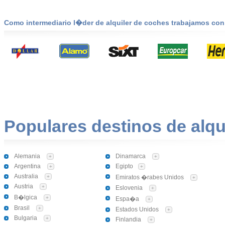
Como intermediario l�der de alquiler de coches trabajamos co
Populares destinos de alqu
Alemania
Dinamarca
+
+
Argentina
Egipto
+
+
Australia
+
Emiratos �rabes Unidos
+
Austria
+
Eslovenia
+
B�lgica
+
Espa�a
+
Brasil
+
Estados Unidos
+
Bulgaria
+
Finlandia
+