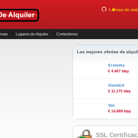
L�nea de asist
ervas
Lugares de Alquiler
Contactenos
Las mejores ofertas de alqu
Economy
€ 4.467 /day
Standard
€ 11.175 /day
Van
€ 14.889 /day
SSL Certifica