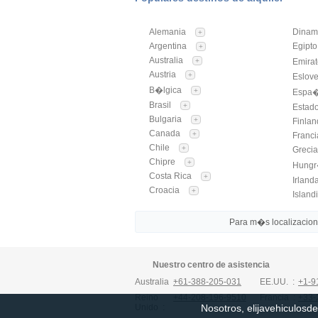
Alemania
Dinam
+
Argentina
Egipto
+
Australia
+
Emira
Austria
+
Eslov
B�lgica
+
Espa
Brasil
+
Estad
Bulgaria
+
Finlan
Canada
+
Franci
Chile
+
Greci
Chipre
+
Hung
Costa Rica
+
Irland
Croacia
+
Island
Para m�s localizaciones
Nuestro centro de asistencia
Australia :
+61-388-205-031
EE.UU. :
+1-9
Reino
+44-208-196-9510
Francia :
+33-
Nosotros, elijavehiculosde
Unido :