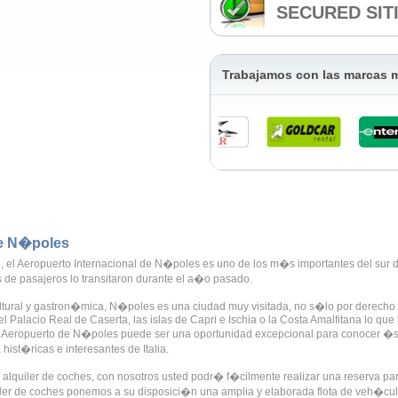
SECURED SIT
Trabajamos con las marcas
de N�poles
ad, el Aeropuerto Internacional de N�poles es uno de los m�s importantes del su
s de pasajeros lo transitaron durante el a�o pasado.
cultural y gastron�mica, N�poles es una ciudad muy visitada, no s�lo por derecho
 Palacio Real de Caserta, las islas de Capri e Ischia o la Costa Amalfitana lo qu
 el Aeropuerto de N�poles puede ser una oportunidad excepcional para conocer �s
ist�ricas e interesantes de Italia.
alquiler de coches, con nosotros usted podr� f�cilmente realizar una reserva par
ler de coches ponemos a su disposici�n una amplia y elaborada flota de veh�cul