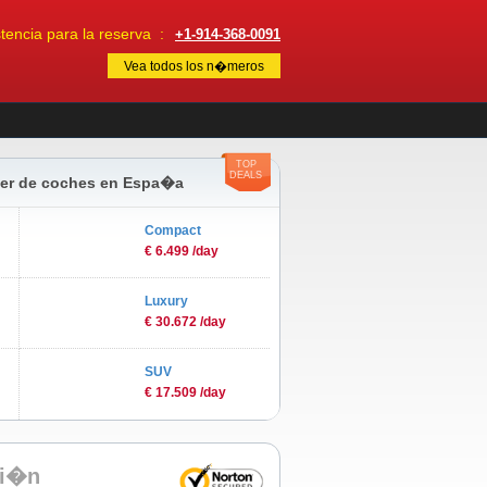
encia para la reserva :
+1-914-368-0091
Vea todos los n�meros
TOP
DEALS
iler de coches en Espa�a
Compact
€ 6.499 /day
Luxury
€ 30.672 /day
SUV
€ 17.509 /day
ci�n