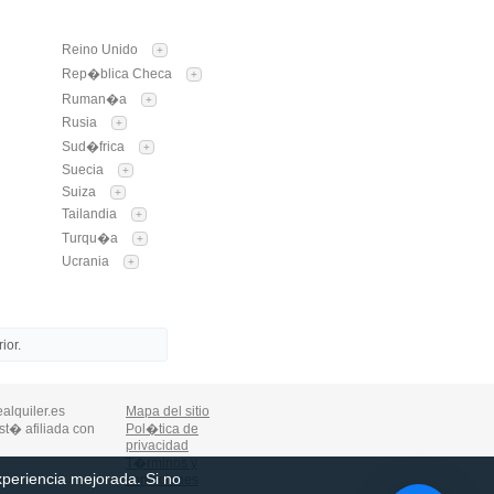
Reino Unido
+
Rep�blica Checa
+
Ruman�a
+
Rusia
+
Sud�frica
+
Suecia
+
Suiza
+
Tailandia
+
Turqu�a
+
Ucrania
+
ior.
alquiler.es
Mapa del sitio
st� afiliada con
Pol�tica de
privacidad
T�rminos y
experiencia mejorada. Si no
condiciones