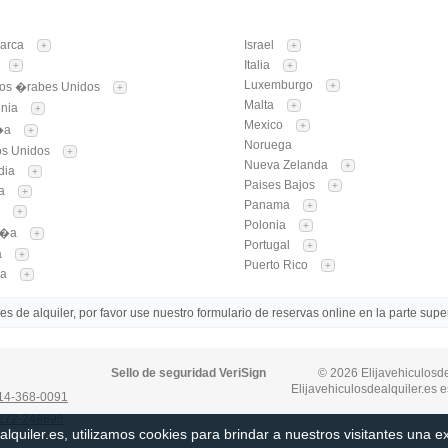
arca
Israel
+
+
Italia
+
+
Luxemburgo
tos �rabes Unidos
+
+
Malta
+
enia
+
Mexico
+
�a
+
Noruega
os Unidos
+
Nueva Zelanda
+
dia
+
Paises Bajos
+
a
+
Panama
+
a
+
Polonia
+
r�a
+
Portugal
+
a
+
Puerto Rico
+
ia
+
 de alquiler, por favor use nuestro formulario de reservas online en la parte super
Sello de seguridad VeriSign
© 2026 Elijavehiculosde
Elijavehiculosdealquiler.es e
14-368-0091
272-249898
alquiler.es, utilizamos cookies para brindar a nuestros visitantes una 