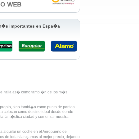
IO WEB
 m�s importantes en Espa�a
r de Italia as� como tambi�n de los m�s
 propio, sino tambi�n como punto de partida
e la colocan como destino ideal desde donde
ta fant�stica ciudad y comenzar nuestra
a alquilar un coche en el Aeropuerto de
os de todas las gamas al mejor precio, dejando