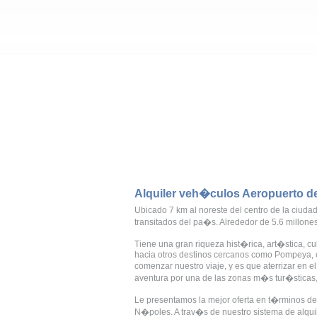
Alquiler veh�culos Aeropuerto 
Ubicado 7 km al noreste del centro de la ciud
transitados del pa�s. Alrededor de 5.6 millone
Tiene una gran riqueza hist�rica, art�stica, 
hacia otros destinos cercanos como Pompeya, el
comenzar nuestro viaje, y es que aterrizar en
aventura por una de las zonas m�s tur�sticas, h
Le presentamos la mejor oferta en t�rminos de 
N�poles. A trav�s de nuestro sistema de alqui