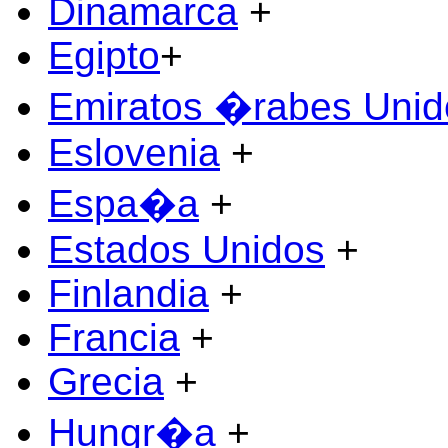
Dinamarca
+
Egipto
+
Emiratos �rabes Unid
Eslovenia
+
Espa�a
+
Estados Unidos
+
Finlandia
+
Francia
+
Grecia
+
Hungr�a
+