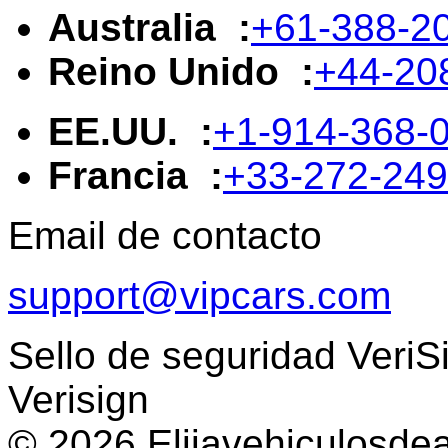
Australia :
+61-388-2
Reino Unido :
+44-20
EE.UU. :
+1-914-368-
Francia :
+33-272-24
Email de contacto
support@vipcars.com
Sello de seguridad VeriS
Verisign
© 2026 Elijavehiculosdea