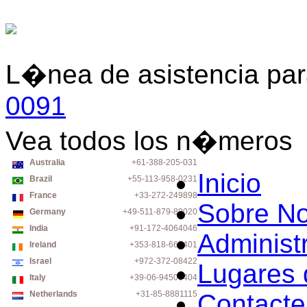
L�nea de asistencia para
0091
Vea todos los n�meros
Australia
+61-388-205-031
Inicio
Brazil
+55-113-958-0231
France
+33-272-249898
Sobre No
Germany
+49-511-879-89020
India
+91-172-4064046
Administ
Ireland
+353-818-663401
Israel
+972-372-08422
Lugares 
Italy
+39-06-94500404
Netherlands
+31-85-8881115
Contact