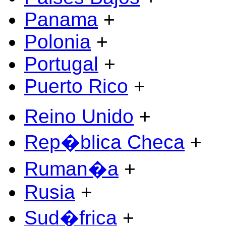
Panama
+
Polonia
+
Portugal
+
Puerto Rico
+
Reino Unido
+
Rep�blica Checa
+
Ruman�a
+
Rusia
+
Sud�frica
+