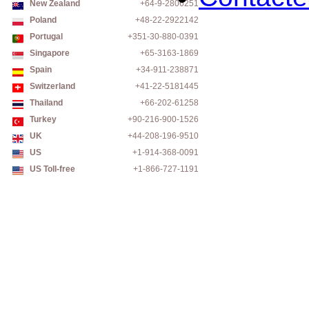
New Zealand
+64-9-2806251
Poland
+48-22-2922142
Portugal
+351-30-880-0391
Singapore
+65-3163-1869
Spain
+34-911-238871
Switzerland
+41-22-5181445
Thailand
+66-202-61258
Turkey
+90-216-900-1526
UK
+44-208-196-9510
US
+1-914-368-0091
US Toll-free
+1-866-727-1191