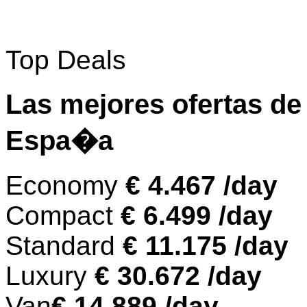
Top Deals
Las mejores ofertas de
Espa�a
Economy
€ 4.467 /day
Compact
€ 6.499 /day
Standard
€ 11.175 /day
Luxury
€ 30.672 /day
Van
€ 14.889 /day