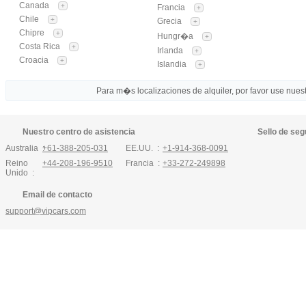
Canada
+
Francia
+
Chile
+
Grecia
+
Chipre
+
Hungr�a
+
Costa Rica
+
Irlanda
+
Croacia
+
Islandia
+
Para m�s localizaciones de alquiler, por favor use nuestr
Nuestro centro de asistencia
Sello de seg
Australia :
+61-388-205-031
EE.UU. :
+1-914-368-0091
Reino
+44-208-196-9510
Francia :
+33-272-249898
Unido :
Email de contacto
support@vipcars.com