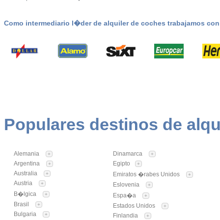
Como intermediario l�der de alquiler de coches trabajamos co
Populares destinos de alqu
Alemania
Dinamarca
+
+
Argentina
Egipto
+
+
Australia
+
Emiratos �rabes Unidos
+
Austria
+
Eslovenia
+
B�lgica
+
Espa�a
+
Brasil
+
Estados Unidos
+
Bulgaria
+
Finlandia
+