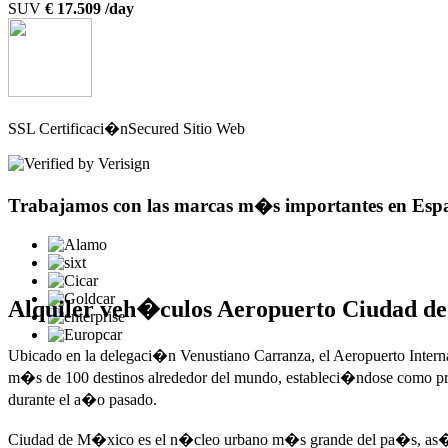
SUV
€ 17.509 /day
SSL Certificaci�n
Secured Sitio Web
Trabajamos con las marcas m�s importantes en Es
Alquiler veh�culos Aeropuerto Ciudad 
Ubicado en la delegaci�n Venustiano Carranza, el Aeropuerto Interna
m�s de 100 destinos alrededor del mundo, estableci�ndose como pr
durante el a�o pasado.
Ciudad de M�xico es el n�cleo urbano m�s grande del pa�s, as� co