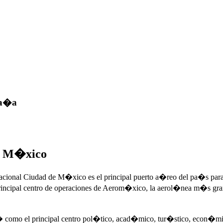
pa�a
de M�xico
cional Ciudad de M�xico es el principal puerto a�reo del pa�s para vu
incipal centro de operaciones de Aerom�xico, la aerol�nea m�s gran
mo el principal centro pol�tico, acad�mico, tur�stico, econ�mico, 