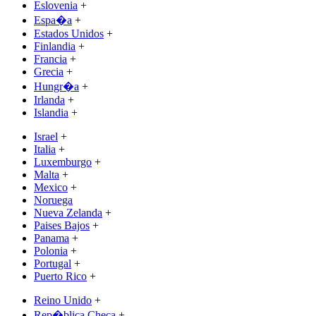
Eslovenia
+
Espa�a
+
Estados Unidos
+
Finlandia
+
Francia
+
Grecia
+
Hungr�a
+
Irlanda
+
Islandia
+
Israel
+
Italia
+
Luxemburgo
+
Malta
+
Mexico
+
Noruega
Nueva Zelanda
+
Paises Bajos
+
Panama
+
Polonia
+
Portugal
+
Puerto Rico
+
Reino Unido
+
Rep�blica Checa
+