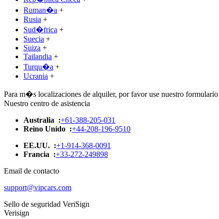
Ruman�a
+
Rusia
+
Sud�frica
+
Suecia
+
Suiza
+
Tailandia
+
Turqu�a
+
Ucrania
+
Para m�s localizaciones de alquiler, por favor use nuestro formulario 
Nuestro centro de asistencia
Australia :
+61-388-205-031
Reino Unido :
+44-208-196-9510
EE.UU. :
+1-914-368-0091
Francia :
+33-272-249898
Email de contacto
support@vipcars.com
Sello de seguridad VeriSign
Verisign