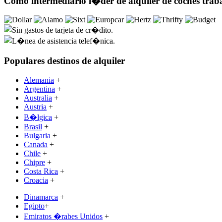
Como intermediario l�der de alquiler de coches tra
Populares destinos de alquiler
Alemania
+
Argentina
+
Australia
+
Austria
+
B�lgica
+
Brasil
+
Bulgaria
+
Canada
+
Chile
+
Chipre
+
Costa Rica
+
Croacia
+
Dinamarca
+
Egipto
+
Emiratos �rabes Unidos
+