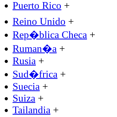
Puerto Rico
+
Reino Unido
+
Rep�blica Checa
+
Ruman�a
+
Rusia
+
Sud�frica
+
Suecia
+
Suiza
+
Tailandia
+