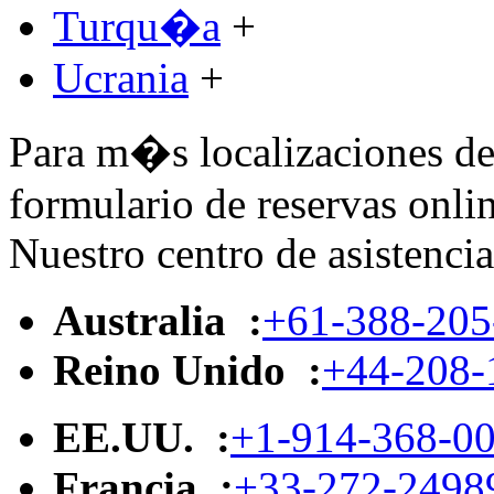
Turqu�a
+
Ucrania
+
Para m�s localizaciones de 
formulario de reservas onlin
Nuestro centro de asistencia
Australia :
+61-388-205
Reino Unido :
+44-208-
EE.UU. :
+1-914-368-0
Francia :
+33-272-2498