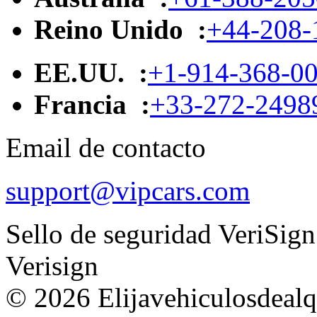
Reino Unido :
+44-208-
EE.UU. :
+1-914-368-0
Francia :
+33-272-2498
Email de contacto
support@vipcars.com
Sello de seguridad VeriSign
Verisign
© 2026 Elijavehiculosdealqu