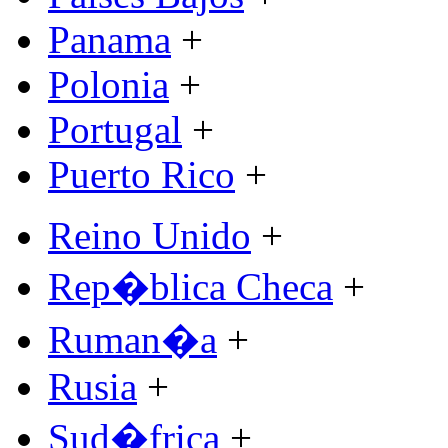
Panama
+
Polonia
+
Portugal
+
Puerto Rico
+
Reino Unido
+
Rep�blica Checa
+
Ruman�a
+
Rusia
+
Sud�frica
+