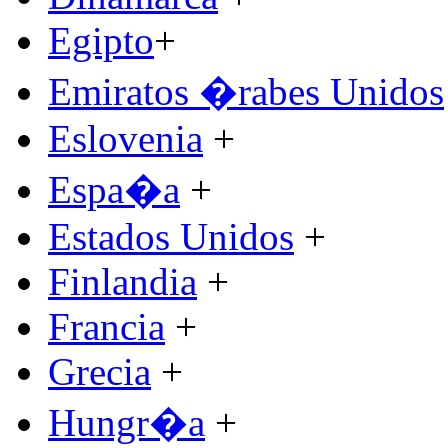
Egipto
+
Emiratos �rabes Unidos
Eslovenia
+
Espa�a
+
Estados Unidos
+
Finlandia
+
Francia
+
Grecia
+
Hungr�a
+