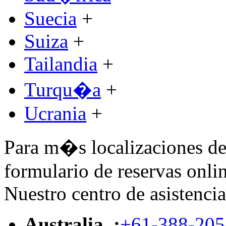
Suecia
+
Suiza
+
Tailandia
+
Turqu�a
+
Ucrania
+
Para m�s localizaciones de 
formulario de reservas onlin
Nuestro centro de asistencia
Australia :
+61-388-205