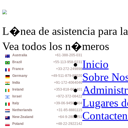
L�nea de asistencia para la
Vea todos los n�meros
Australia
+61-388-205-031
Inicio
Brazil
+55-113-958-0231
France
+33-272-249898
Sobre Nos
Germany
+49-511-879-89020
India
+91-172-4064046
Administr
Ireland
+353-818-663401
Israel
+972-372-08422
Lugares d
Italy
+39-06-94500404
Netherlands
+31-85-8881115
Contacten
New Zealand
+64-9-2806251
Poland
+48-22-2922142