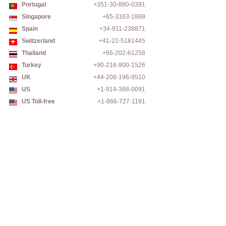
Portugal
+351-30-880-0391
Singapore
+65-3163-1869
Spain
+34-911-238871
Switzerland
+41-22-5181445
Thailand
+66-202-61258
Turkey
+90-216-900-1526
UK
+44-208-196-9510
US
+1-914-368-0091
US Toll-free
+1-866-727-1191