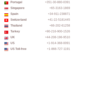
Portugal
+351-30-880-0391
Singapore
+65-3163-1869
Spain
+34-911-238871
Switzerland
+41-22-5181445
Thailand
+66-202-61258
Turkey
+90-216-900-1526
UK
+44-208-196-9510
US
+1-914-368-0091
US Toll-free
+1-866-727-1191