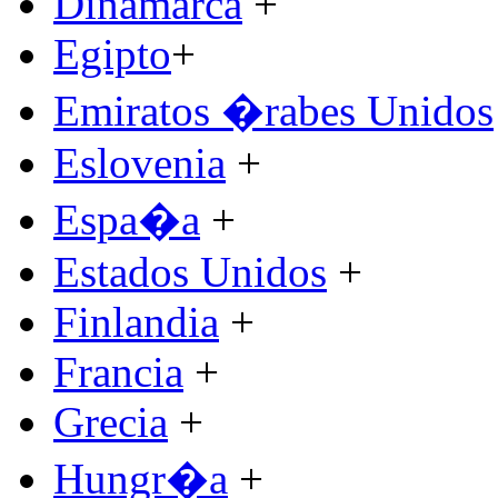
Dinamarca
+
Egipto
+
Emiratos �rabes Unidos
Eslovenia
+
Espa�a
+
Estados Unidos
+
Finlandia
+
Francia
+
Grecia
+
Hungr�a
+