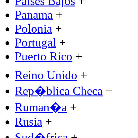
Paises Bajos
+
Panama
+
Polonia
+
Portugal
+
Puerto Rico
+
Reino Unido
+
Rep�blica Checa
+
Ruman�a
+
Rusia
+
Sud�frica
+