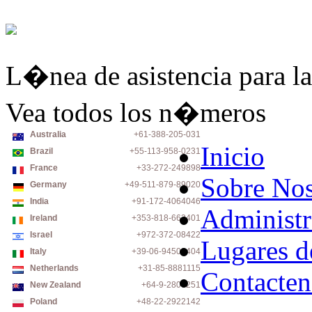
L�nea de asistencia para la
Vea todos los n�meros
Australia
+61-388-205-031
Inicio
Brazil
+55-113-958-0231
France
+33-272-249898
Sobre Nos
Germany
+49-511-879-89020
India
+91-172-4064046
Administr
Ireland
+353-818-663401
Israel
+972-372-08422
Lugares d
Italy
+39-06-94500404
Netherlands
+31-85-8881115
Contacten
New Zealand
+64-9-2806251
Poland
+48-22-2922142