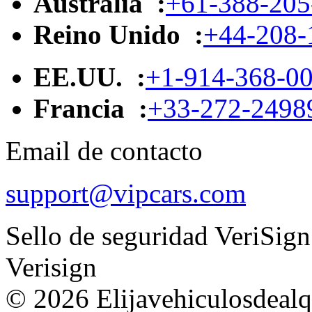
Australia :
+61-388-205
Reino Unido :
+44-208-
EE.UU. :
+1-914-368-0
Francia :
+33-272-2498
Email de contacto
support@vipcars.com
Sello de seguridad VeriSign
Verisign
© 2026 Elijavehiculosdealqu