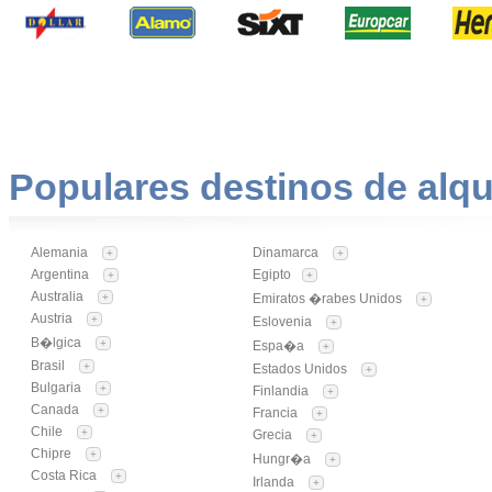
Populares destinos de alqu
Alemania
Dinamarca
+
+
Argentina
Egipto
+
+
Australia
+
Emiratos �rabes Unidos
+
Austria
+
Eslovenia
+
B�lgica
+
Espa�a
+
Brasil
+
Estados Unidos
+
Bulgaria
+
Finlandia
+
Canada
+
Francia
+
Chile
+
Grecia
+
Chipre
+
Hungr�a
+
Costa Rica
+
Irlanda
+