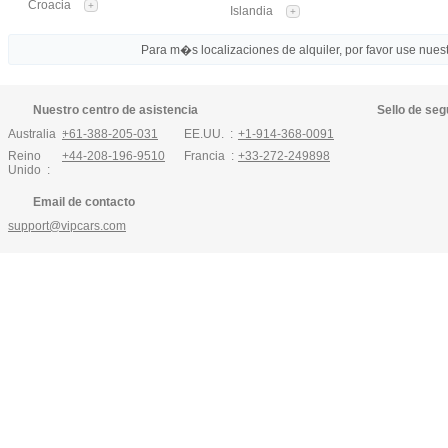
Croacia
+
Islandia
+
Para m�s localizaciones de alquiler, por favor use nuestr
Nuestro centro de asistencia
Sello de seg
Australia :
+61-388-205-031
EE.UU. :
+1-914-368-0091
Reino
+44-208-196-9510
Francia :
+33-272-249898
Unido :
Email de contacto
support@vipcars.com