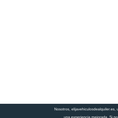
Nosotros, elijavehiculosdealquiler.es, 
una experiencia mejorada. Si n