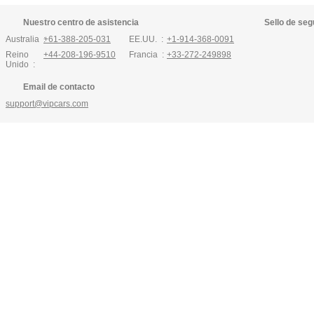
Nuestro centro de asistencia
Sello de seg
Australia :
+61-388-205-031
EE.UU. :
+1-914-368-0091
Reino
+44-208-196-9510
Francia :
+33-272-249898
Unido :
Email de contacto
support@vipcars.com