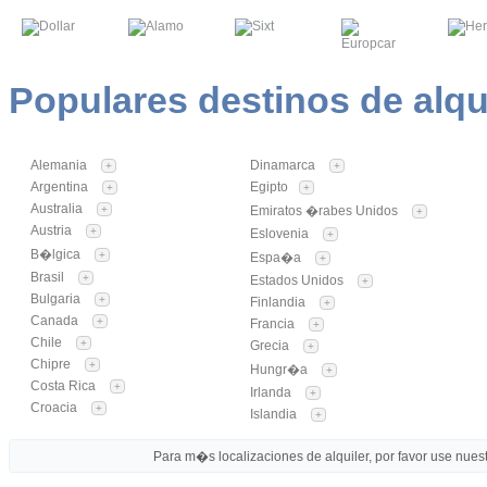
Populares destinos de alqu
Alemania
Dinamarca
+
+
Argentina
Egipto
+
+
Australia
+
Emiratos �rabes Unidos
+
Austria
+
Eslovenia
+
B�lgica
+
Espa�a
+
Brasil
+
Estados Unidos
+
Bulgaria
+
Finlandia
+
Canada
+
Francia
+
Chile
+
Grecia
+
Chipre
+
Hungr�a
+
Costa Rica
+
Irlanda
+
Croacia
+
Islandia
+
Para m�s localizaciones de alquiler, por favor use nuestr