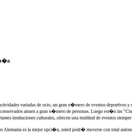
pa�a
actividades variadas de ocio, un gran n�mero de eventos deportivos y cu
 bien conservados atraen a gran n�mero de personas. Luego est�n las 
tes instituciones culturales, ofrecen una multitud de eventos siempre 
en Alemania es la mejor opci�n, usted podr� moverse con total autonom