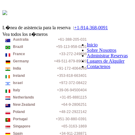
L�nea de asistencia para la reserva :
+1-914-368-0091
Vea todos los n�meros
Australia
+61-388-205-031
Inicio
Brazil
+55-113-958-0231
Sobre Nosotros
France
+33-272-249898
Administrar Reservas
Lugares de Alquiler
Germany
+49-511-879-89020
Contactenos
India
+91-172-4064046
Ireland
+353-818-663401
Israel
+972-372-08422
Italy
+39-06-94500404
Netherlands
+31-85-8881115
New Zealand
+64-9-2806251
Poland
+48-22-2922142
Portugal
+351-30-880-0391
Singapore
+65-3163-1869
Spain
+34-911-238871