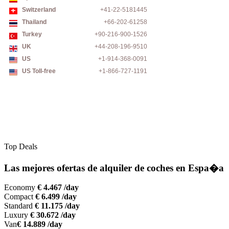
Switzerland
+41-22-5181445
Thailand
+66-202-61258
Turkey
+90-216-900-1526
UK
+44-208-196-9510
US
+1-914-368-0091
US Toll-free
+1-866-727-1191
Top Deals
Las mejores ofertas de alquiler de coches en Espa�a
Economy
€ 4.467 /day
Compact
€ 6.499 /day
Standard
€ 11.175 /day
Luxury
€ 30.672 /day
Van
€ 14.889 /day