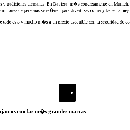
s y tradiciones alemanas. En Baviera, m�s concretamente en Munich, su 
illones de personas se re�nen para divertirse, comer y beber la mej
 de todo esto y mucho m�s a un precio asequible con la seguridad de c
bajamos con las m�s grandes marcas