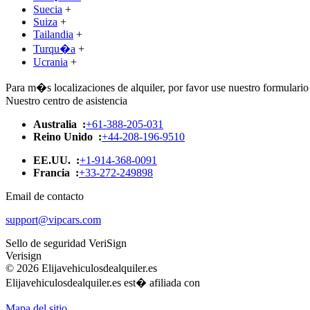
Suecia
+
Suiza
+
Tailandia
+
Turqu�a
+
Ucrania
+
Para m�s localizaciones de alquiler, por favor use nuestro formulario 
Nuestro centro de asistencia
Australia :
+61-388-205-031
Reino Unido :
+44-208-196-9510
EE.UU. :
+1-914-368-0091
Francia :
+33-272-249898
Email de contacto
support@vipcars.com
Sello de seguridad VeriSign
Verisign
© 2026 Elijavehiculosdealquiler.es
Elijavehiculosdealquiler.es est� afiliada con
Mapa del sitio