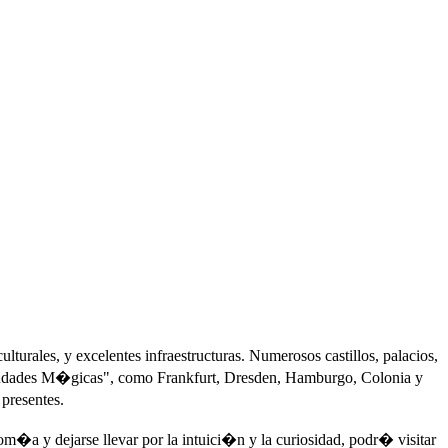
lturales, y excelentes infraestructuras. Numerosos castillos, palacios,
"Ciudades M�gicas", como Frankfurt, Dresden, Hamburgo, Colonia y
presentes.
�a y dejarse llevar por la intuici�n y la curiosidad, podr� visitar