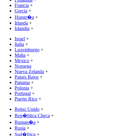
Francia
+
Grecia
+
Hungr�a
+
Irlanda
+
Islandia
+
Israel
+
Italia
+
Luxemburgo
+
Malta
+
Mexico
+
Noruega
Nueva Zelanda
+
Paises Bajos
+
Panama
+
Polonia
+
Portugal
+
Puerto Rico
+
Reino Unido
+
Rep�blica Checa
+
Ruman�a
+
Rusia
+
Sud�frica
+