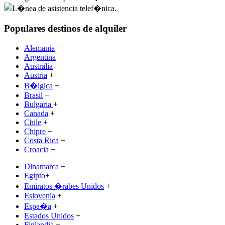
Populares destinos de alquiler
Alemania
+
Argentina
+
Australia
+
Austria
+
B�lgica
+
Brasil
+
Bulgaria
+
Canada
+
Chile
+
Chipre
+
Costa Rica
+
Croacia
+
Dinamarca
+
Egipto
+
Emiratos �rabes Unidos
+
Eslovenia
+
Espa�a
+
Estados Unidos
+
Finlandia
+