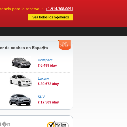
encia para la reserva :
+1-914-368-0091
Vea todos los n�meros
TOP
DEALS
iler de coches en Espa�a
Compact
€ 6.499 /day
Luxury
€ 30.672 /day
SUV
€ 17.509 /day
ci�n