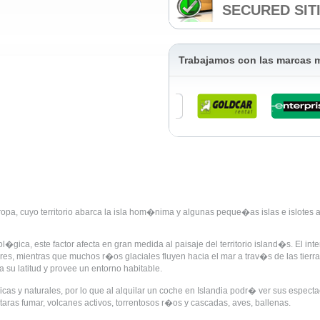
SECURED SIT
Trabajamos con las marcas
opa, cuyo territorio abarca la isla hom�nima y algunas peque�as islas e islotes 
gica, este factor afecta en gran medida al paisaje del territorio island�s. El int
es, mientras que muchos r�os glaciales fluyen hacia el mar a trav�s de las tierras
a su latitud y provee un entorno habitable.
cas y naturales, por lo que al alquilar un coche en Islandia podr� ver sus espect
taras fumar, volcanes activos, torrentosos r�os y cascadas, aves, ballenas.