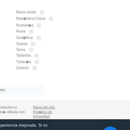
Reino Unido
+
Rep�blica Checa
+
Ruman�a
+
Rusia
+
Sud�frica
+
Suecia
+
Suiza
+
Tailandia
+
Turqu�a
+
Ucrania
+
ior.
alquiler.es
Mapa del sitio
st� afiliada con
Pol�tica de
privacidad
T�rminos y
experiencia mejorada. Si no
condiciones