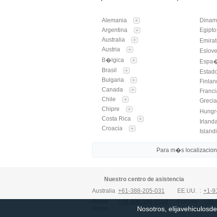
Alemania
Dinam
+
Argentina
Egipto
+
Australia
+
Emira
Austria
+
Eslov
B�lgica
+
Espa
Brasil
+
Estad
Bulgaria
+
Finlan
Canada
+
Franci
Chile
+
Greci
Chipre
+
Hung
Costa Rica
+
Irland
Croacia
+
Island
Para m�s localizaciones
Nuestro centro de asistencia
Australia :
+61-388-205-031
EE.UU. :
+1-9
Reino
+44-208-196-9510
Francia :
+33-
Nosotros, elijavehiculosde
Unido :