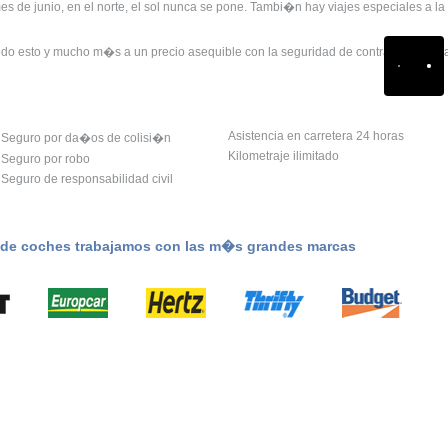
es de junio, en el norte, el sol nunca se pone. Tambi�n hay viajes especiales a l
 todo esto y mucho m�s a un precio asequible con la seguridad de contratar con u
Asistencia en carretera 24 horas
Seguro por da�os de colisi�n
Kilometraje ilimitado
Seguro por robo
Seguro de responsabilidad civil
r de coches trabajamos con las m�s grandes marcas