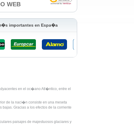
IO WEB
 m�s importantes en Espa�a
adyacentes en el oc�ano Atl�ntico, entre el
erior de la naci�n consiste en una meseta
 bajas. Gracias a los efectos de la corriente
aculares paisajes de majestuosos glaciares y