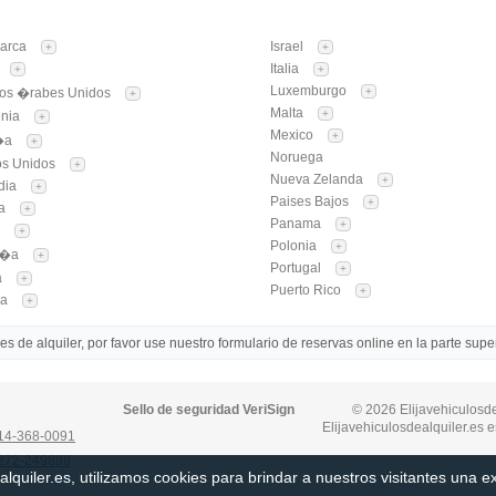
arca
Israel
+
+
Italia
+
+
Luxemburgo
tos �rabes Unidos
+
+
Malta
+
enia
+
Mexico
+
�a
+
Noruega
os Unidos
+
Nueva Zelanda
+
dia
+
Paises Bajos
+
a
+
Panama
+
a
+
Polonia
+
r�a
+
Portugal
+
a
+
Puerto Rico
+
ia
+
 de alquiler, por favor use nuestro formulario de reservas online en la parte super
Sello de seguridad VeriSign
© 2026 Elijavehiculosde
Elijavehiculosdealquiler.es e
14-368-0091
272-249898
alquiler.es, utilizamos cookies para brindar a nuestros visitantes una 