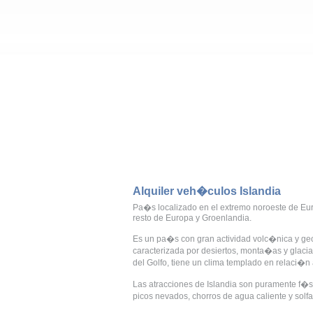
Alquiler veh�culos Islandia
Pa�s localizado en el extremo noroeste de Eur
resto de Europa y Groenlandia.
Es un pa�s con gran actividad volc�nica y geol�
caracterizada por desiertos, monta�as y glaciar
del Golfo, tiene un clima templado en relaci�n 
Las atracciones de Islandia son puramente f�si
picos nevados, chorros de agua caliente y solfa