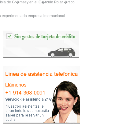
a isla de Gr�msey en el C�rculo Polar �rtico
na experimentada empresa internacional.