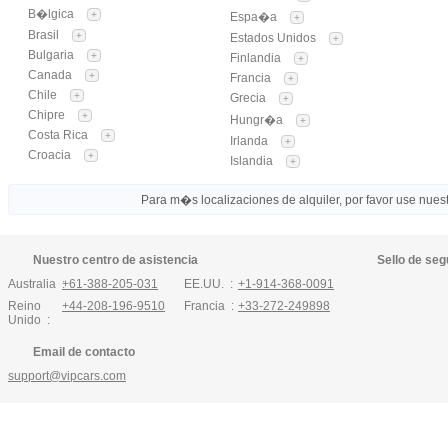
B�lgica
+
Espa�a
+
Brasil
+
Estados Unidos
+
Bulgaria
+
Finlandia
+
Canada
+
Francia
+
Chile
+
Grecia
+
Chipre
+
Hungr�a
+
Costa Rica
+
Irlanda
+
Croacia
+
Islandia
+
Para m�s localizaciones de alquiler, por favor use nuestr
Nuestro centro de asistencia
Sello de seg
Australia :
+61-388-205-031
EE.UU. :
+1-914-368-0091
Reino
+44-208-196-9510
Francia :
+33-272-249898
Unido :
Email de contacto
support@vipcars.com