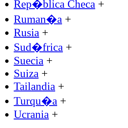
Rep�blica Checa
+
Ruman�a
+
Rusia
+
Sud�frica
+
Suecia
+
Suiza
+
Tailandia
+
Turqu�a
+
Ucrania
+