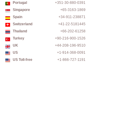
Portugal
+351-30-880-0391
Singapore
+65-3163-1869
Spain
+34-911-238871
Switzerland
+41-22-5181445
Thailand
+66-202-61258
Turkey
+90-216-900-1526
UK
+44-208-196-9510
US
+1-914-368-0091
US Toll-free
+1-866-727-1191