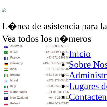
L�nea de asistencia para la
Vea todos los n�meros
Australia
+61-388-205-031
Inicio
Brazil
+55-113-958-0231
France
+33-272-249898
Sobre Nos
Germany
+49-511-879-89020
India
+91-172-4064046
Administr
Ireland
+353-818-663401
Israel
+972-372-08422
Lugares d
Italy
+39-06-94500404
Netherlands
+31-85-8881115
Contacten
New Zealand
+64-9-2806251
Poland
+48-22-2922142