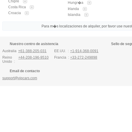
Chipre
+
Hungr�a
+
Costa Rica
+
Irlanda
+
Croacia
+
Islandia
+
Para m�s localizaciones de alquiler, por favor use nuestr
Nuestro centro de asistencia
Sello de seg
Australia :
+61-388-205-031
EE.UU. :
+1-914-368-0091
Reino
+44-208-196-9510
Francia :
+33-272-249898
Unido :
Email de contacto
support@vipcars.com