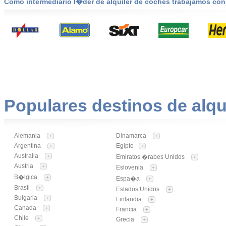
Como intermediario l�der de alquiler de coches trabajamos co
Populares destinos de alqu
Alemania
Dinamarca
+
+
Argentina
Egipto
+
+
Australia
+
Emiratos �rabes Unidos
+
Austria
+
Eslovenia
+
B�lgica
+
Espa�a
+
Brasil
+
Estados Unidos
+
Bulgaria
+
Finlandia
+
Canada
+
Francia
+
Chile
+
Grecia
+