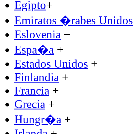
Egipto
+
Emiratos �rabes Unidos
Eslovenia
+
Espa�a
+
Estados Unidos
+
Finlandia
+
Francia
+
Grecia
+
Hungr�a
+
Irlanda
+