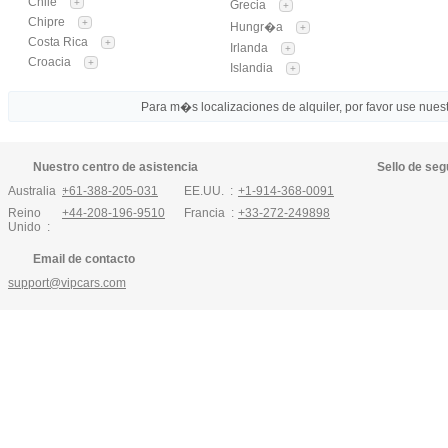
Chile
+
Grecia
+
Chipre
+
Hungr�a
+
Costa Rica
+
Irlanda
+
Croacia
+
Islandia
+
Para m�s localizaciones de alquiler, por favor use nuestr
Nuestro centro de asistencia
Sello de seg
Australia :
+61-388-205-031
EE.UU. :
+1-914-368-0091
Reino
+44-208-196-9510
Francia :
+33-272-249898
Unido :
Email de contacto
support@vipcars.com