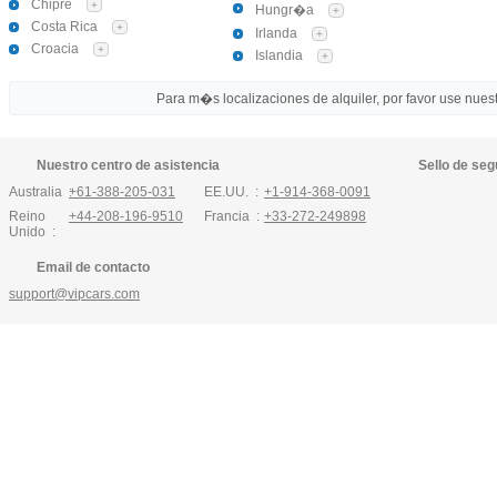
Chipre
+
Hungr�a
+
Costa Rica
+
Irlanda
+
Croacia
+
Islandia
+
Para m�s localizaciones de alquiler, por favor use nuestr
Nuestro centro de asistencia
Sello de seg
Australia :
+61-388-205-031
EE.UU. :
+1-914-368-0091
Reino
+44-208-196-9510
Francia :
+33-272-249898
Unido :
Email de contacto
support@vipcars.com