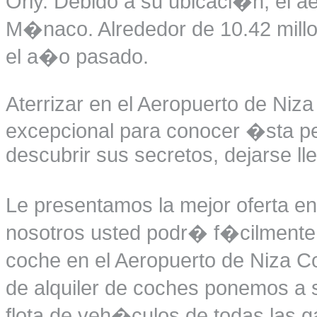
Orly. Debido a su ubicaci�n, el a
M�naco. Alrededor de 10.42 millon
el a�o pasado.
Aterrizar en el Aeropuerto de Niz
excepcional para conocer �sta p
descubrir sus secretos, dejarse lle
Le presentamos la mejor oferta en
nosotros usted podr� f�cilmente r
coche en el Aeropuerto de Niza C
de alquiler de coches ponemos a 
flota de veh�culos de todas las g