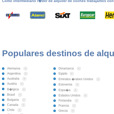
Como intermediario l�der de alquiler de coches trabajamos co
Populares destinos de alqu
Alemania
Dinamarca
+
+
Argentina
Egipto
+
+
Australia
+
Emiratos �rabes Unidos
+
Austria
+
Eslovenia
+
B�lgica
+
Espa�a
+
Brasil
+
Estados Unidos
+
Bulgaria
+
Finlandia
+
Canada
+
Francia
+
Chile
+
Grecia
+