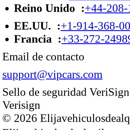
Reino Unido :
+44-208-
EE.UU. :
+1-914-368-0
Francia :
+33-272-2498
Email de contacto
support@vipcars.com
Sello de seguridad VeriSign
Verisign
© 2026 Elijavehiculosdealqu