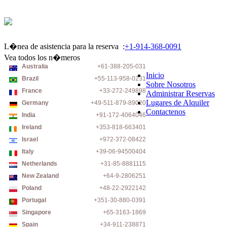
L�nea de asistencia para la reserva :
+1-914-368-0091
Vea todos los n�meros
Australia
+61-388-205-031
Inicio
Brazil
+55-113-958-0231
Sobre Nosotros
France
+33-272-249898
Administrar Reservas
Lugares de Alquiler
Germany
+49-511-879-89020
Contactenos
India
+91-172-4064046
Ireland
+353-818-663401
Israel
+972-372-08422
Italy
+39-06-94500404
Netherlands
+31-85-8881115
New Zealand
+64-9-2806251
Poland
+48-22-2922142
Portugal
+351-30-880-0391
Singapore
+65-3163-1869
Spain
+34-911-238871