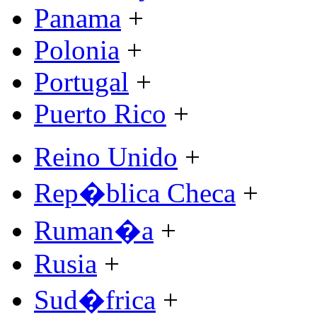
Panama
+
Polonia
+
Portugal
+
Puerto Rico
+
Reino Unido
+
Rep�blica Checa
+
Ruman�a
+
Rusia
+
Sud�frica
+