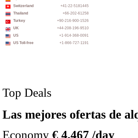
Switzerland
+41-22-5181445
Thailand
+66-202-61258
Turkey
+90-216-900-1526
UK
+44-208-196-9510
US
+1-914-368-0091
US Toll-free
+1-866-727-1191
Top Deals
Las mejores ofertas de a
Economy
€ 4.467 /day