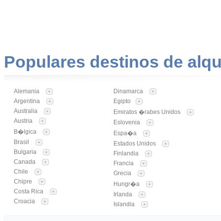
Populares destinos de alqu
Alemania
Dinamarca
+
+
Argentina
Egipto
+
+
Australia
+
Emiratos �rabes Unidos
+
Austria
+
Eslovenia
+
B�lgica
+
Espa�a
+
Brasil
+
Estados Unidos
+
Bulgaria
+
Finlandia
+
Canada
+
Francia
+
Chile
+
Grecia
+
Chipre
+
Hungr�a
+
Costa Rica
+
Irlanda
+
Croacia
+
Islandia
+