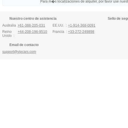
Para m�s localizaciones de alquiler, por favor use nuestr
Nuestro centro de asistencia
Sello de seg
Australia :
+61-388-205-031
EE.UU. :
+1-914-368-0091
Reino
+44-208-196-9510
Francia :
+33-272-249898
Unido :
Email de contacto
support@vipcars.com