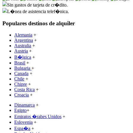
Populares destinos de alquiler
Alemania
+
Argentina
+
Australia
+
Austria
+
B�lgica
+
Brasil
+
Bulgaria
+
Canada
+
Chile
+
Chipre
+
Costa Rica
+
Croacia
+
Dinamarca
+
Egipto
+
Emiratos �rabes Unidos
+
Eslovenia
+
Espa�a
+