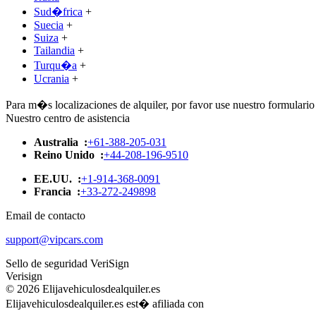
Sud�frica
+
Suecia
+
Suiza
+
Tailandia
+
Turqu�a
+
Ucrania
+
Para m�s localizaciones de alquiler, por favor use nuestro formulario 
Nuestro centro de asistencia
Australia :
+61-388-205-031
Reino Unido :
+44-208-196-9510
EE.UU. :
+1-914-368-0091
Francia :
+33-272-249898
Email de contacto
support@vipcars.com
Sello de seguridad VeriSign
Verisign
© 2026 Elijavehiculosdealquiler.es
Elijavehiculosdealquiler.es est� afiliada con