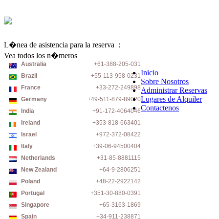
L�nea de asistencia para la reserva :
+1-914-368-0091
Vea todos los n�meros
Australia
+61-388-205-031
Inicio
Brazil
+55-113-958-0231
Sobre Nosotros
France
+33-272-249898
Administrar Reservas
Lugares de Alquiler
Germany
+49-511-879-89020
Contactenos
India
+91-172-4064046
Ireland
+353-818-663401
Israel
+972-372-08422
Italy
+39-06-94500404
Netherlands
+31-85-8881115
New Zealand
+64-9-2806251
Poland
+48-22-2922142
Portugal
+351-30-880-0391
Singapore
+65-3163-1869
Spain
+34-911-238871