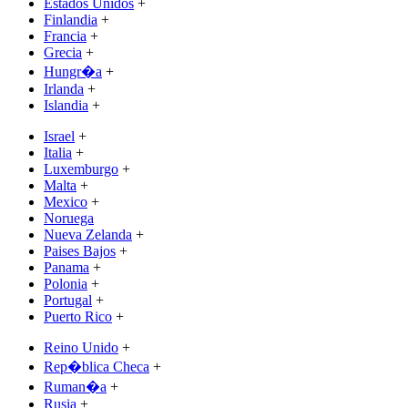
Estados Unidos
+
Finlandia
+
Francia
+
Grecia
+
Hungr�a
+
Irlanda
+
Islandia
+
Israel
+
Italia
+
Luxemburgo
+
Malta
+
Mexico
+
Noruega
Nueva Zelanda
+
Paises Bajos
+
Panama
+
Polonia
+
Portugal
+
Puerto Rico
+
Reino Unido
+
Rep�blica Checa
+
Ruman�a
+
Rusia
+