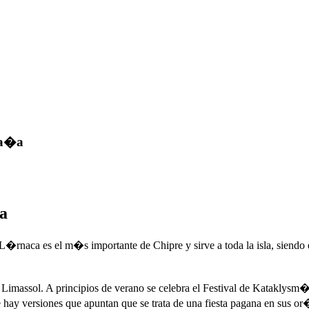
pa�a
a
�rnaca es el m�s importante de Chipre y sirve a toda la isla, siendo el
assol. A principios de verano se celebra el Festival de Kataklysm�s, 
 hay versiones que apuntan que se trata de una fiesta pagana en sus 