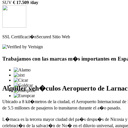
SUV
€ 17.509 /day
SSL Certificaci�n
Secured Sitio Web
Trabajamos con las marcas m�s importantes en Es
Alquiler veh�culos Aeropuerto de Larnac
Ubicado a 8 kil�metros de la ciudad, el Aeropuerto Internacional de L
de 5.5 millones de pasajeros lo transitaron durante el a�o pasado.
L�rnaca es la tercera mayor ciudad del pa�s despu�s de Nicosia y Lim
celebraci�n de la salvaci�n de No� en el diluvio universal, aunque