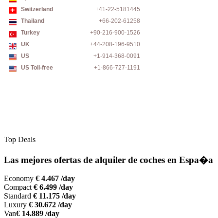
Switzerland
+41-22-5181445
Thailand
+66-202-61258
Turkey
+90-216-900-1526
UK
+44-208-196-9510
US
+1-914-368-0091
US Toll-free
+1-866-727-1191
Top Deals
Las mejores ofertas de alquiler de coches en Espa�a
Economy
€ 4.467 /day
Compact
€ 6.499 /day
Standard
€ 11.175 /day
Luxury
€ 30.672 /day
Van
€ 14.889 /day