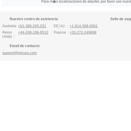
Para m�s localizaciones de alquiler, por favor use nuestr
Nuestro centro de asistencia
Sello de seg
Australia :
+61-388-205-031
EE.UU. :
+1-914-368-0091
Reino
+44-208-196-9510
Francia :
+33-272-249898
Unido :
Email de contacto
support@vipcars.com