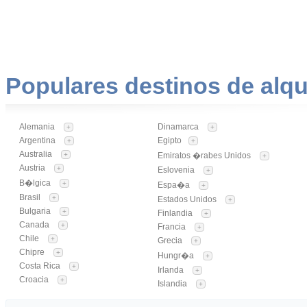
Populares destinos de alqu
Alemania
Dinamarca
+
+
Argentina
Egipto
+
+
Australia
+
Emiratos �rabes Unidos
+
Austria
+
Eslovenia
+
B�lgica
+
Espa�a
+
Brasil
+
Estados Unidos
+
Bulgaria
+
Finlandia
+
Canada
+
Francia
+
Chile
+
Grecia
+
Chipre
+
Hungr�a
+
Costa Rica
+
Irlanda
+
Croacia
+
Islandia
+