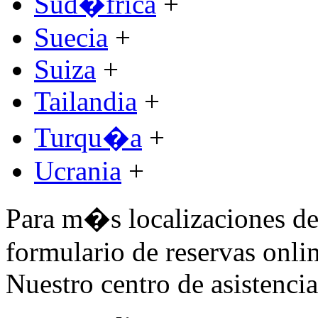
Sud�frica
+
Suecia
+
Suiza
+
Tailandia
+
Turqu�a
+
Ucrania
+
Para m�s localizaciones de 
formulario de reservas onlin
Nuestro centro de asistencia