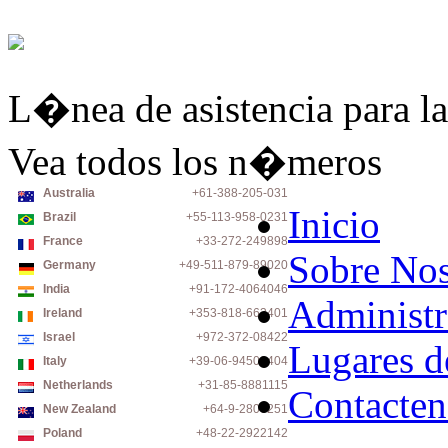
L�nea de asistencia para la
Vea todos los n�meros
Australia
+61-388-205-031
Inicio
Brazil
+55-113-958-0231
France
+33-272-249898
Sobre Nos
Germany
+49-511-879-89020
India
+91-172-4064046
Administr
Ireland
+353-818-663401
Israel
+972-372-08422
Lugares d
Italy
+39-06-94500404
Netherlands
+31-85-8881115
Contacten
New Zealand
+64-9-2806251
Poland
+48-22-2922142