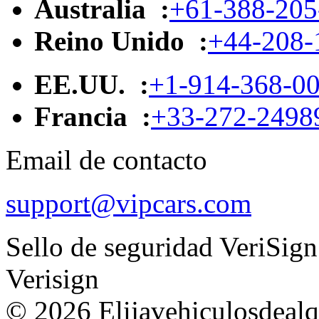
Australia :
+61-388-205
Reino Unido :
+44-208-
EE.UU. :
+1-914-368-0
Francia :
+33-272-2498
Email de contacto
support@vipcars.com
Sello de seguridad VeriSign
Verisign
© 2026 Elijavehiculosdealqu