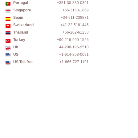
Portugal
+351-30-880-0391
Singapore
+65-3163-1869
Spain
+34-911-238871
Switzerland
+41-22-5181445
Thailand
+66-202-61258
Turkey
+90-216-900-1526
UK
+44-208-196-9510
US
+1-914-368-0091
US Toll-free
+1-866-727-1191